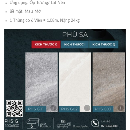
Ứng dụng: Ốp Tường/ Lát Nền
Bề mặt: Matt Mờ
1 Thùng có 6 Viên = 1.08m, Nặng 24kg