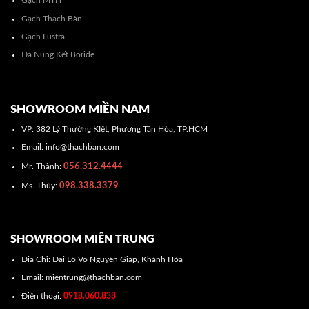
Gạch MTH
Gạch Thạch Bàn
Gạch Lustra
Đá Nung Kết Boride
SHOWROOM MIỀN NAM
VP: 382 Lý Thường KIệt, Phương Tân Hòa, TP.HCM
Email: info@thachban.com
056.312.4444
Mr. Thành:
098.338.3379
Ms. Thùy:
SHOWROOM MIÊN TRUNG
Địa Chỉ: Đại Lộ Võ Nguyên Giáp, Khánh Hòa
Email: mientrung@thachban.com
Điện thoại:
0918.060.838