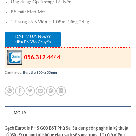
Ứng dụng: Ốp Tường/ Lát Nền
Bề mặt: Matt Mờ
1 Thùng có 6 Viên = 1.08m, Nặng 24kg
ĐẶT MUA NGAY
Miễn Phí Vận Chuyển
056.312.4444
Danh mục:
Eurotile 300x600mm
MÔ TẢ
Gạch Eurotile PHS G03 BST Phù Sa, Sử dụng công nghệ in kỹ thuật
số, Vân Đá mang tới không gian sạch sẽ sang trọng, 1T có 6 Viên =