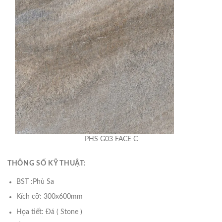
PHS G03 FACE C
THÔNG SỐ KỸ THUẬT:
BST :Phù Sa
Kích cỡ: 300x600mm
Họa tiết: Đá ( Stone )