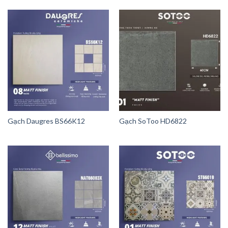
Gạch Daugres BS66K12
Gạch SoToo HD6822