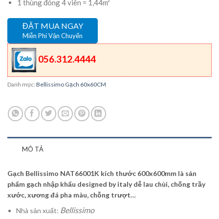
1 thùng đóng 4 viên = 1,44m²
ĐẶT MUA NGAY
Miễn Phí Vận Chuyển
056.312.4444
Danh mục:
Bellissimo Gạch 60x60CM
MÔ TẢ
Gạch Bellissimo NAT66001K kích thước 600x600mm là sản
phẩm gạch nhập khẩu designed by italy dễ lau chùi, chống trầy
xước, xương đá pha màu, chỗng trượt…
Bellissimo
Nhà sản xuất: