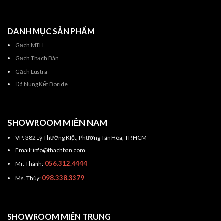
DANH MỤC SẢN PHẨM
Gạch MTH
Gạch Thạch Bàn
Gạch Lustra
Đá Nung Kết Boride
SHOWROOM MIỀN NAM
VP: 382 Lý Thường KIệt, Phương Tân Hòa, TP.HCM
Email: info@thachban.com
056.312.4444
Mr. Thành:
098.338.3379
Ms. Thùy:
SHOWROOM MIÊN TRUNG