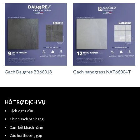
Gạch Daugres BB66013
Gạch nanogress NAT66004T
HỖ TRỢ DỊCH VỤ
Dịch vụ tư vấn
Chính sách bán hàng
Cam kết khách hàng
Câu hỏi thường gặp