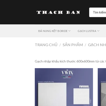
Skip
to
Tìm
content
kiếm:
ĐÁ NUNG KẾT BORIDE
GẠCH LUSTRA
TRANG CHỦ
/
SẢN PHẨM
/
GẠCH NH
Gạch nhập khẩu kích thước 600x600mm từ các thư