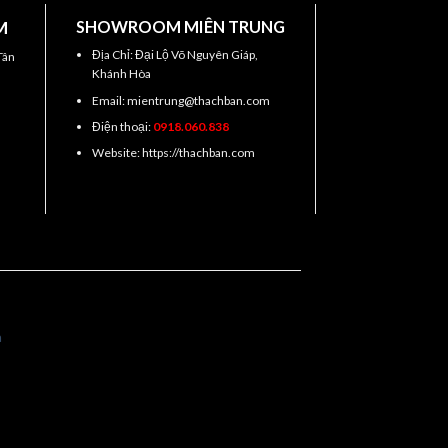
M
SHOWROOM MIÊN TRUNG
Địa Chỉ: Đại Lộ Võ Nguyên Giáp,
Tân
Khánh Hòa
Email: mientrung@thachban.com
Điện thoại:
0918.060.838
Website: https://thachban.com
a