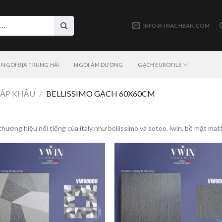
INFO@THACHBAN.COM
NGÓI ĐỊA TRUNG HẢI
NGÓI ÂM DƯƠNG
GẠCH EUROTILE
ẬP KHẨU
/
BELLISSIMO GẠCH 60X60CM
ơng hiệu nổi tiếng của italy như bellissimo và sotoo, iwin, bề mặt mat