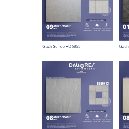
Gạch SoToo HD6853
Gạch