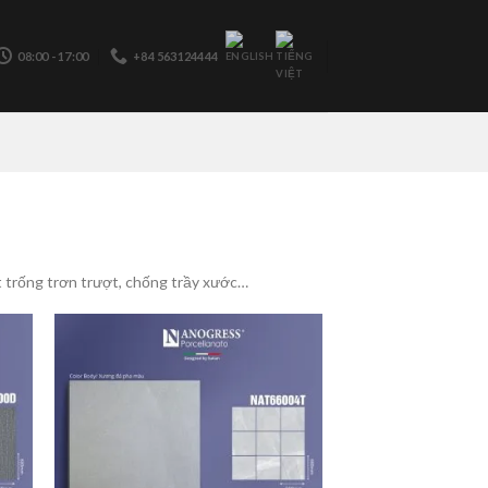
08:00 - 17:00
+84 563124444
t trống trơn trượt, chống trầy xước…