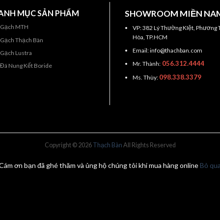
ANH MỤC SẢN PHẨM
SHOWROOM MIỀN NA
Gạch MTH
VP: 382 Lý Thường KIệt, Phương 
Hòa, TP.HCM
Gạch Thạch Bàn
Email: info@thachban.com
Gạch Lustra
056.312.4444
Mr. Thành:
Đá Nung Kết Boride
098.338.3379
Ms. Thùy:
Copyright © 2026
Thạch Bàn
All Rights Reserved
Cám ơn bạn đã ghé thăm và ủng hộ chúng tôi khi mua hàng online
Bỏ qu