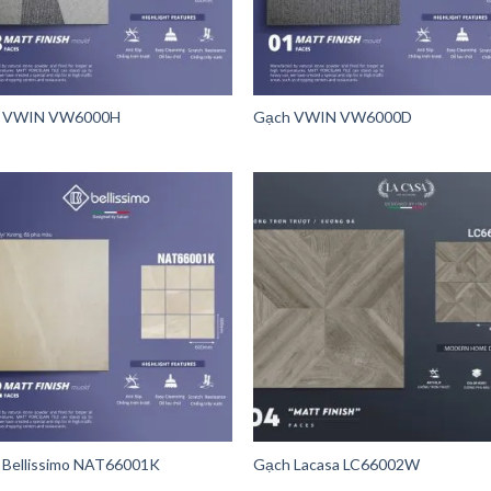
 VWIN VW6000H
Gạch VWIN VW6000D
 Bellissimo NAT66001K
Gạch Lacasa LC66002W