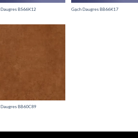
 Daugres BS66K12
Gạch Daugres BB66K17
 Daugres BB60C89