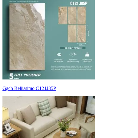
Gạch Beliissimo C121J85P