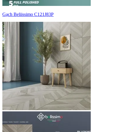
Gạch Beliissimo C121J83P