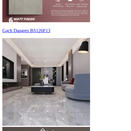
Gạch Daugres BS126F13