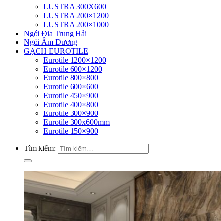
LUSTRA 300X600
LUSTRA 200×1200
LUSTRA 200×1000
Ngói Địa Trung Hải
Ngói Âm Dương
GẠCH EUROTILE
Eurotile 1200×1200
Eurotile 600×1200
Eurotile 800×800
Eurotile 600×600
Eurotile 450×900
Eurotile 400×800
Eurotile 300×900
Eurotile 300x600mm
Eurotile 150×900
Tìm kiếm: