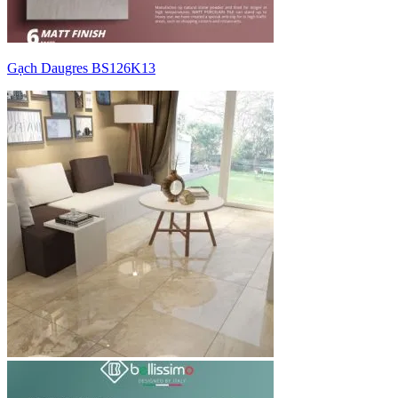
Gạch Daugres BS126K13