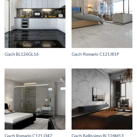
Gạch BL126GL16
Gạch Romario C121J81P
Gạch Romario C121J347
Gạch Bellissimo BL126M13