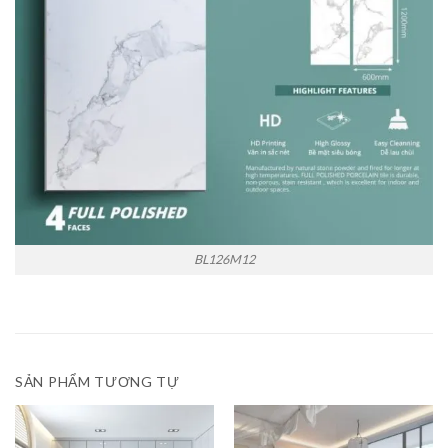
BL126M12
SẢN PHẨM TƯƠNG TỰ