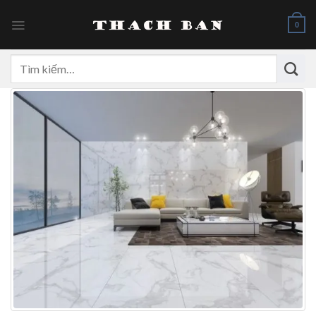
Skip
to
0
content
Tìm
kiếm: