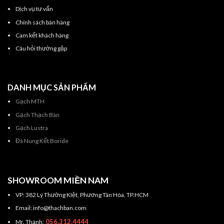
Dịch vụ tư vấn
Chính sách bán hàng
Cam kết khách hàng
Câu hỏi thường gặp
DANH MỤC SẢN PHẨM
Gạch MTH
Gạch Thạch Bàn
Gạch Lustra
Đá Nung Kết Boride
SHOWROOM MIỀN NAM
VP: 382 Lý Thường KIệt, Phương Tân Hòa, TP.HCM
Email: info@thachban.com
056.312.4444
Mr. Thành: