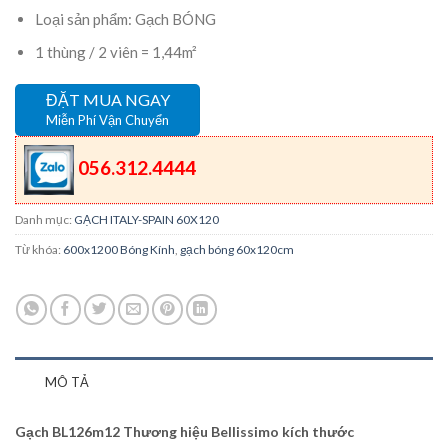
Loại sản phẩm: Gạch BÓNG
1 thùng / 2 viên = 1,44m²
ĐẶT MUA NGAY
Miễn Phí Vận Chuyển
056.312.4444
Danh mục:
GẠCH ITALY-SPAIN 60X120
Từ khóa:
600x1200 Bóng Kính
,
gạch bóng 60x120cm
MÔ TẢ
Gạch BL126m12 Thương hiệu Bellissimo kích thước