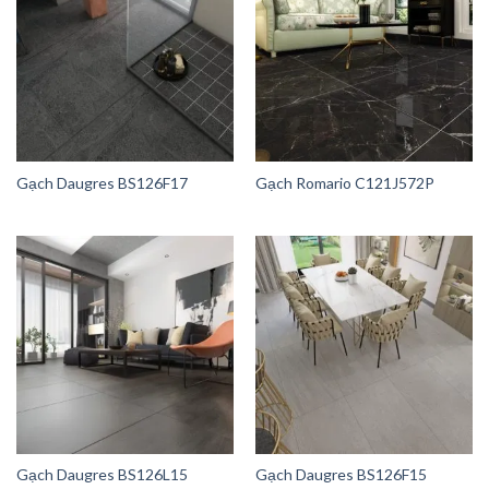
Gạch Daugres BS126F17
Gạch Romario C121J572P
Gạch Daugres BS126L15
Gạch Daugres BS126F15