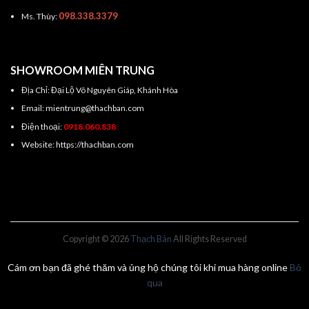
098.338.3379
Ms. Thùy:
SHOWROOM MIÊN TRUNG
Địa Chỉ: Đại Lộ Võ Nguyên Giáp, Khánh Hòa
Email: mientrung@thachban.com
Điện thoại:
0918.060.838
Website: https://thachban.com
Copyright © 2026
Thạch Bàn
All Rights Reserved
Cám ơn bạn đã ghé thăm và ủng hộ chúng tôi khi mua hàng online
Bỏ
qua