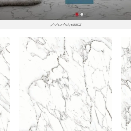
phoi canh sig p8802