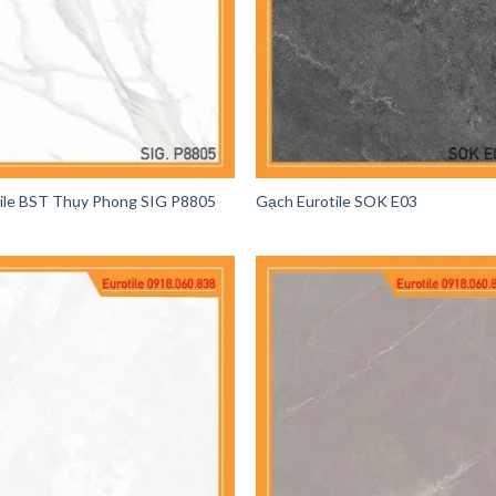
ile BST Thụy Phong SIG P8805
Gạch Eurotile SOK E03