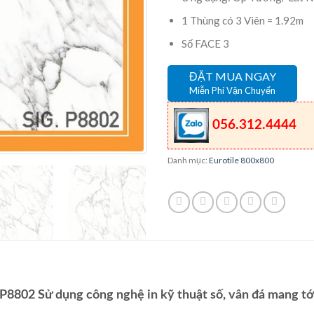
1 Thùng có 3 Viên = 1.92m
Số FACE 3
ĐẶT MUA NGAY
Miễn Phí Vận Chuyển
056.312.4444
Danh mục:
Eurotile 800x800
8802 Sử dụng công nghệ in kỹ thuật số, vân đá mang tới