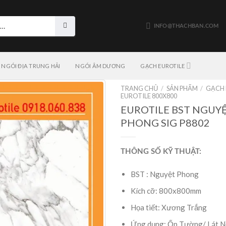
INFO@THACHBAN.COM
NGÓI ĐỊA TRUNG HẢI
NGÓI ÂM DƯƠNG
GẠCH EUROTILE
TRANG CHỦ
/
SẢN PHẨM
/
GẠCH 
EUROTILE 800X800
EUROTILE BST NGUY
PHONG SIG P8802
THÔNG SỐ KỸ THUẬT:
BST : Nguyệt Phong
Kích cỡ: 800x800mm
Họa tiết: Xương Trắng
Ứng dụng: Ốp Tường/ Lát N