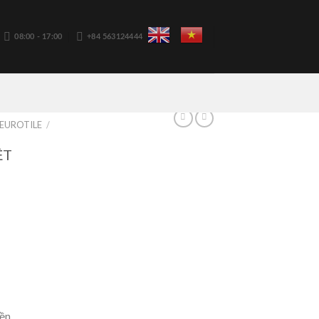
08:00 - 17:00
+84 563124444
EUROTILE
/
ỆT
ền