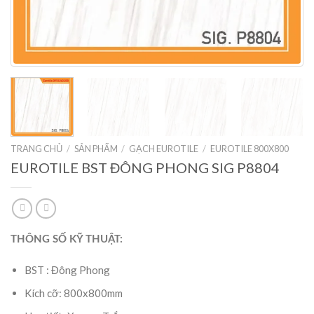
TRANG CHỦ
/
SẢN PHẨM
/
GẠCH EUROTILE
/
EUROTILE 800X800
EUROTILE BST ĐÔNG PHONG SIG P8804
THÔNG SỐ KỸ THUẬT:
BST : Đông Phong
Kích cỡ: 800x800mm