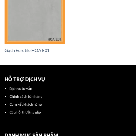
Gạch Eurotile HOA E01
HỖ TRỢ DỊCH VỤ
Dịch vụ tư vấn
Chính sách bán hàng
Cam kết khách hàng
Câu hỏi thường gặp
DANH MỤC SẢN PHẨM