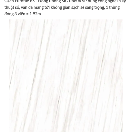
Gạch Eurotile BST Đông Phong SIG P8804 Sử dụng công nghệ in kỹ
thuật số, vân đá mang tới không gian sạch sẽ sang trọng, 1 thùng
đóng 3 viên = 1.92m