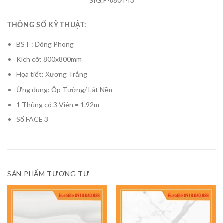
SIG.P-8804-f3
THÔNG SỐ KỸ THUẬT:
BST : Đông Phong
Kích cỡ: 800x800mm
Họa tiết: Xương Trắng
Ứng dụng: Ốp Tường/ Lát Nền
1 Thùng có 3 Viên = 1.92m
Số FACE 3
SẢN PHẨM TƯƠNG TỰ