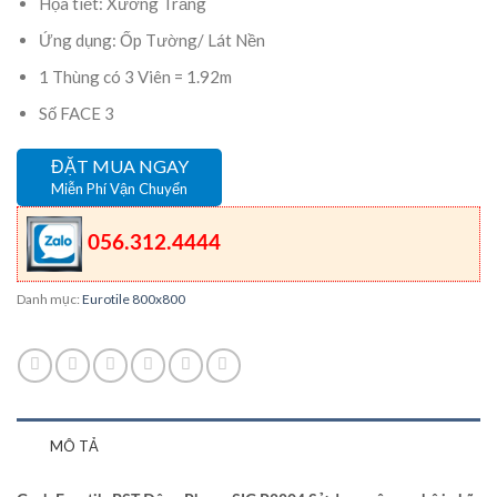
Họa tiết: Xương Trắng
Ứng dụng: Ốp Tường/ Lát Nền
1 Thùng có 3 Viên = 1.92m
Số FACE 3
ĐẶT MUA NGAY
Miễn Phí Vận Chuyển
056.312.4444
Danh mục:
Eurotile 800x800
MÔ TẢ