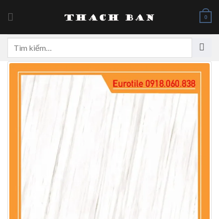
Skip
to
0
content
Tìm
kiếm: