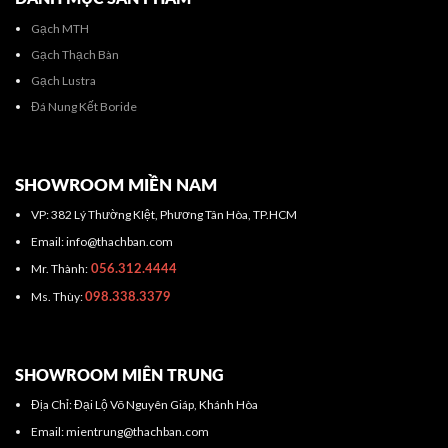
Gạch MTH
Gạch Thạch Bàn
Gạch Lustra
Đá Nung Kết Boride
SHOWROOM MIỀN NAM
VP: 382 Lý Thường KIệt, Phương Tân Hòa, TP.HCM
Email: info@thachban.com
Mr. Thành:
056.312.4444
Ms. Thùy:
098.338.3379
SHOWROOM MIÊN TRUNG
Địa Chỉ: Đại Lộ Võ Nguyên Giáp, Khánh Hòa
Email: mientrung@thachban.com