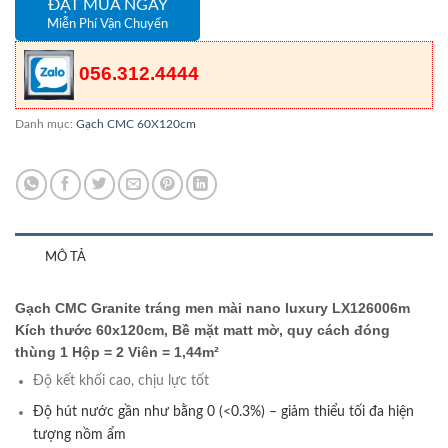
ĐẶT MUA NGAY
Miễn Phí Vận Chuyển
056.312.4444
Danh mục:
Gạch CMC 60X120cm
MÔ TẢ
Gạch CMC Granite tráng men mài nano luxury LX126006m
Kích thước 60x120cm, Bề mặt matt mờ, quy cách đóng
thùng 1 Hộp = 2 Viên = 1,44m²
Độ kết khối cao, chịu lực tốt
Độ hút nước gần như bằng 0 (<0.3%) – giảm thiểu tối đa hiện
tượng nồm ẩm