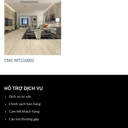
CMC MT126002
HỖ TRỢ DỊCH VỤ
Dịch vụ tư vấn
Chính sách bán hàng
Cam kết khách hàng
Câu hỏi thường gặp