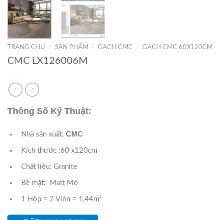
TRANG CHỦ
/
SẢN PHẨM
/
GẠCH CMC
/
GẠCH CMC 60X120CM
CMC LX126006M
Thông Số Kỹ Thuật:
CMC
Nhà sản xuất:
Kích thước :60 x120cm
Chất liệu: Granite
Bề mặt: Matt Mờ
1 Hộp = 2 Viên = 1,44m²