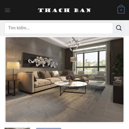
Skip
to
0
content
Tìm
kiếm: