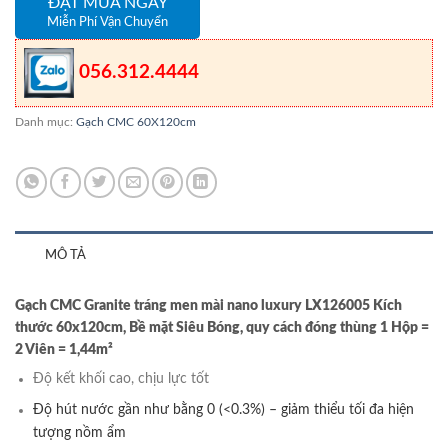
ĐẶT MUA NGAY
Miễn Phí Vận Chuyển
056.312.4444
Danh mục:
Gạch CMC 60X120cm
MÔ TẢ
Gạch CMC Granite tráng men mài nano luxury LX126005 Kích
thước 60x120cm, Bề mặt Siêu Bóng, quy cách đóng thùng 1 Hộp =
2 Viên = 1,44m²
Độ kết khối cao, chịu lực tốt
Độ hút nước gần như bằng 0 (<0.3%) – giảm thiểu tối đa hiện
tượng nồm ẩm