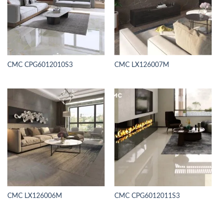
CMC CPG6012010S3
CMC LX126007M
CMC LX126006M
CMC CPG6012011S3