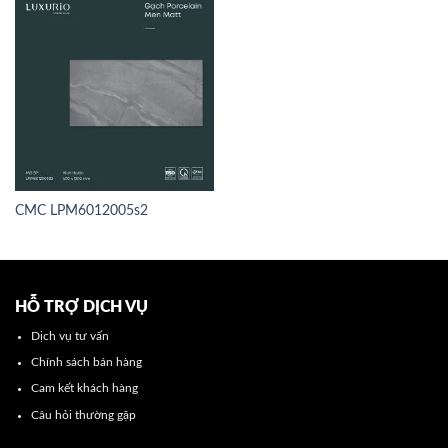
CMC LPM6012005s2
HỖ TRỢ DỊCH VỤ
Dịch vụ tư vấn
Chính sách bán hàng
Cam kết khách hàng
Câu hỏi thường gặp