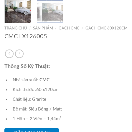
TRANG CHỦ
/
SẢN PHẨM
/
GẠCH CMC
/
GẠCH CMC 60X120CM
CMC LX126005
Thông Số Kỹ Thuật:
Nhà sản xuất:
CMC
Kích thước :60 x120cm
Chất liệu: Granite
Bề mặt: Siêu Bóng / Matt
1 Hộp = 2 Viên = 1,44m²