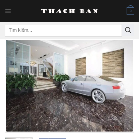
Skip
to
0
content
Tìm
kiếm: