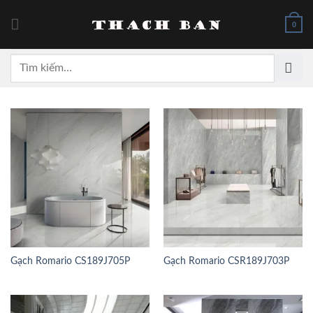
Skip
to
0
content
Tìm
kiếm:
Gạch Romario CS189J705P
Gạch Romario CSR189J703P