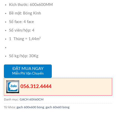
Kích thước: 600x600MM
Bề mặt: Bóng Kính
Số face: 4 face
Số viên/hộp: 4
1 Thùng = 1,44m²
Số kg/hộp: 30Kg
ĐẶT MUA NGAY
Miễn Phí Vận Chuyển
056.312.4444
Danh mục:
GẠCH 60X60CM
Từ khóa:
gạch 600x600 bóng
,
gach 60x60 bóng