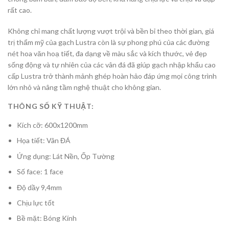
rất cao.
Không chỉ mang chất lượng vượt trội và bền bỉ theo thời gian, giá
trị thẩm mỹ của gạch Lustra còn là sự phong phú của các đường
nét hoa văn hoạ tiết, đa dạng về màu sắc và kích thước, vẻ đẹp
sống động và tự nhiên của các vân đá đã giúp gạch nhập khẩu cao
cấp Lustra trở thành mảnh ghép hoàn hảo đáp ứng mọi công trình
lớn nhỏ và nâng tầm nghệ thuật cho không gian.
THÔNG SỐ KỸ THUẬT:
Kích cỡ: 600x1200mm
Họa tiết: Vân ĐÁ
Ứng dụng: Lát Nền, Ốp Tường
Số face: 1 face
Độ dầy 9,4mm
Chịu lực tốt
Bề mặt: Bóng Kính