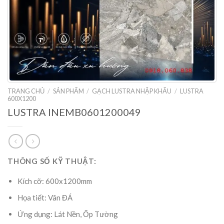
TRANG CHỦ
/
SẢN PHẨM
/
GẠCH LUSTRA NHẬP KHẨU
/
LUSTRA
600X1200
LUSTRA INEMB0601200049
THÔNG SỐ KỸ THUẬT:
Kích cỡ: 600x1200mm
Họa tiết: Vân ĐÁ
Ứng dụng: Lát Nền, Ốp Tường