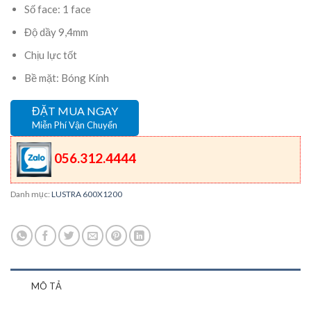
Số face: 1 face
Độ dầy 9,4mm
Chịu lực tốt
Bề mặt: Bóng Kính
ĐẶT MUA NGAY
Miễn Phí Vận Chuyển
056.312.4444
Danh mục:
LUSTRA 600X1200
MÔ TẢ