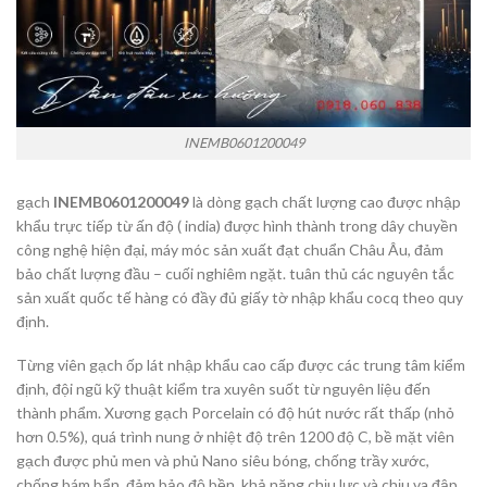
INEMB0601200049
gạch
INEMB0601200049
là dòng gạch chất lượng cao được nhập
khẩu trực tiếp từ ấn độ ( india) được hình thành trong dây chuyền
công nghệ hiện đại, máy móc sản xuất đạt chuẩn Châu Âu, đảm
bảo chất lượng đầu – cuối nghiêm ngặt. tuân thủ các nguyên tắc
sản xuất quốc tế hàng có đầy đủ giấy tờ nhập khẩu cocq theo quy
định.
Từng viên gạch ốp lát nhập khẩu cao cấp được các trung tâm kiểm
định, đội ngũ kỹ thuật kiểm tra xuyên suốt từ nguyên liệu đến
thành phẩm. Xương gạch Porcelain có độ hút nước rất thấp (nhỏ
hơn 0.5%), quá trình nung ở nhiệt độ trên 1200 độ C, bề mặt viên
gạch được phủ men và phủ Nano siêu bóng, chống trầy xước,
chống bám bẩn, đảm bảo độ bền, khả năng chịu lực và chịu va đập