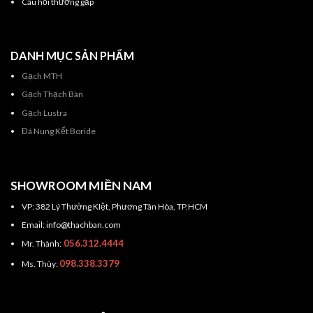
Câu hỏi thường gặp
DANH MỤC SẢN PHẨM
Gạch MTH
Gạch Thạch Bàn
Gạch Lustra
Đá Nung Kết Boride
SHOWROOM MIỀN NAM
VP: 382 Lý Thường KIệt, Phương Tân Hòa, TP.HCM
Email: info@thachban.com
056.312.4444
Mr. Thành:
098.338.3379
Ms. Thùy: