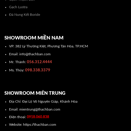
Gạch Lustra
Đá Nung Kết Boride
SHOWROOM MIỀN NAM
VP: 382 Lý Thường KIệt, Phương Tân Hòa, TP.HCM
Email: info@thachban.com
056.312.4444
Mr. Thành:
098.338.3379
Ms. Thùy:
SHOWROOM MIÊN TRUNG
Địa Chỉ: Đại Lộ Võ Nguyên Giáp, Khánh Hòa
Email: mientrung@thachban.com
Điện thoại:
0918.060.838
Website: https://thachban.com