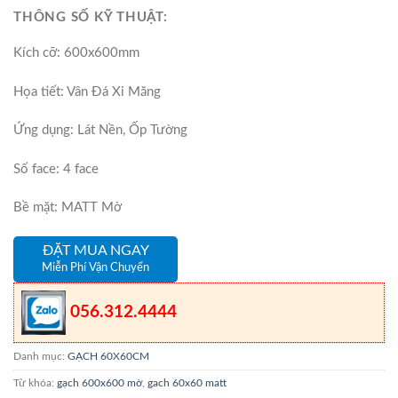
THÔNG SỐ KỸ THUẬT:
Kích cỡ: 600x600mm
Họa tiết: Vân Đá Xi Măng
Ứng dụng: Lát Nền, Ốp Tường
Số face: 4 face
Bề mặt: MATT Mờ
ĐẶT MUA NGAY
Miễn Phí Vận Chuyển
056.312.4444
Danh mục:
GẠCH 60X60CM
Từ khóa:
gạch 600x600 mờ
,
gach 60x60 matt