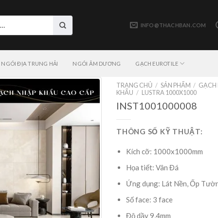
INFO@THACHBAN.COM
NGÓI ĐỊA TRUNG HẢI
NGÓI ÂM DƯƠNG
GẠCH EUROTILE
TRANG CHỦ
/
SẢN PHẨM
/
GẠCH 
KHẨU
/
LUSTRA 1000X1000
INST1001000008
THÔNG SỐ KỸ THUẬT:
Kích cỡ: 1000x1000mm
Họa tiết: Vân Đá
Ứng dụng: Lát Nền, Ốp Tườ
Số face: 3 face
Độ dầy 9,4mm