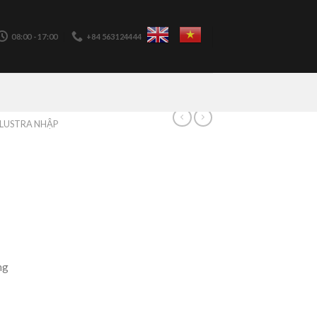
08:00 - 17:00
+84 563124444
LUSTRA NHẬP
ng