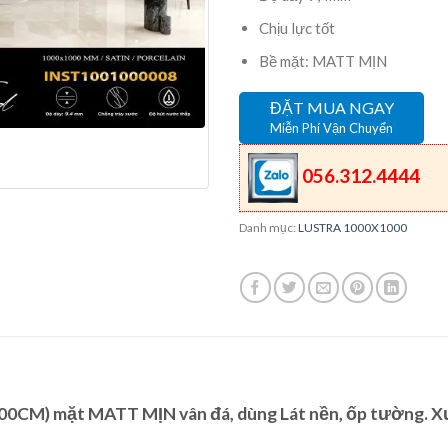
Chịu lực tốt
Bề mặt: MATT MỊN
ĐẶT MUA NGAY
Miễn Phí Vận Chuyển
056.312.4444
Danh mục:
LUSTRA 1000X1000
0CM) mặt MATT MỊN vân đá, dùng Lát nền, ốp tường. X