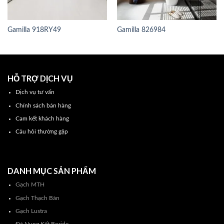
Gamilla 918RY49
Gamilla 826984
HỖ TRỢ DỊCH VỤ
Dịch vụ tư vấn
Chính sách bán hàng
Cam kết khách hàng
Câu hỏi thường gặp
DANH MỤC SẢN PHẨM
Gạch MTH
Gạch Thạch Bàn
Gạch Lustra
Đá Nung Kết Boride