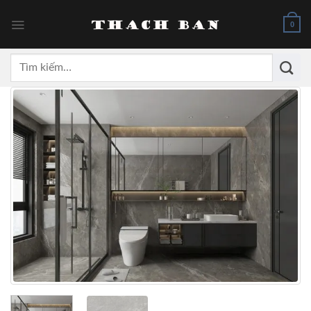
Skip
to
0
content
Tìm
kiếm: