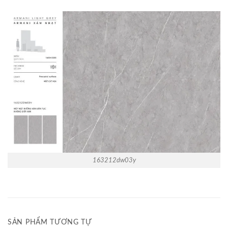
163212dw03y
SẢN PHẨM TƯƠNG TỰ