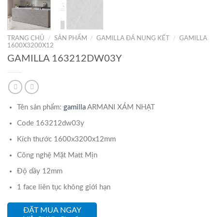
TRANG CHỦ
/
SẢN PHẨM
/
GAMILLA ĐÁ NUNG KẾT
/
GAMILLA
1600X3200X12
GAMILLA 163212DW03Y
Tên sản phẩm:
gamilla
ARMANI XÁM NHẠT
Code 163212dw03y
Kích thước 1600x3200x12mm
Công nghệ Mặt Matt Mịn
Độ dầy 12mm
1 face liên tục không giới hạn
ĐẶT MUA NGAY