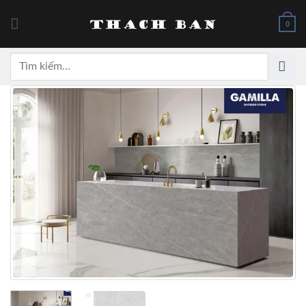
Skip
to
0
content
Tìm
kiếm: