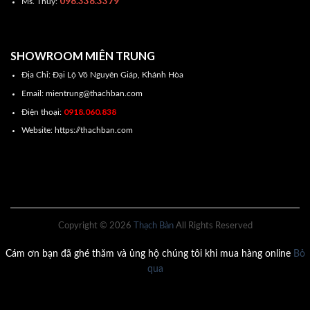
098.338.3379
Ms. Thùy:
SHOWROOM MIÊN TRUNG
Địa Chỉ: Đại Lộ Võ Nguyên Giáp, Khánh Hòa
Email: mientrung@thachban.com
0918.060.838
Điện thoại:
Website: https://thachban.com
Copyright © 2026
Thạch Bàn
All Rights Reserved
Cám ơn bạn đã ghé thăm và ủng hộ chúng tôi khi mua hàng online
Bỏ
qua