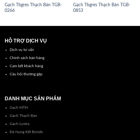
Gạch Tbgres Thạch Bàn TGB-
Gạch Tbgres Thạch Bàn TGB-
0266
0853
HỖ TRỢ DỊCH VỤ
Dịch vụ tư vấn
Chính sách bán hàng
Cam kết khách hàng
Câu hỏi thường gặp
DANH MỤC SẢN PHẨM
Gạch MTH
Gạch Thạch Bàn
Gạch Lustra
Đá Nung Kết Boride