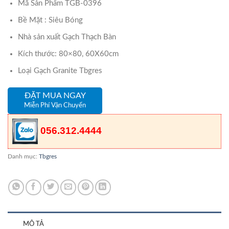
Mã Sản Phẩm TGB-0396
Bề Mặt : Siêu Bóng
Nhà sản xuất Gạch Thạch Bàn
Kích thước: 80×80, 60X60cm
Loại Gạch Granite Tbgres
ĐẶT MUA NGAY
Miễn Phí Vận Chuyển
056.312.4444
Danh mục:
Tbgres
MÔ TẢ