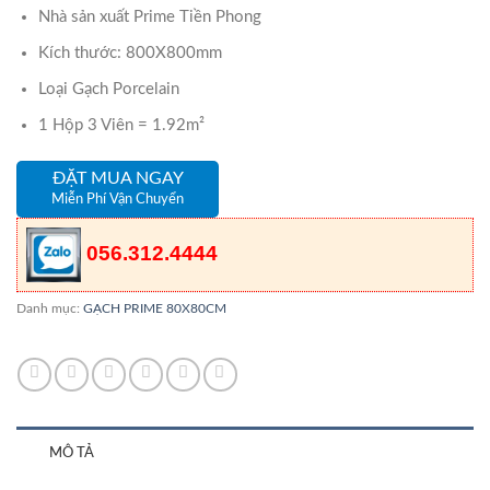
Nhà sản xuất Prime Tiền Phong
Kích thước: 800X800mm
Loại Gạch Porcelain
1 Hộp 3 Viên = 1.92m²
ĐẶT MUA NGAY
Miễn Phí Vận Chuyển
056.312.4444
Danh mục:
GẠCH PRIME 80X80CM
MÔ TẢ