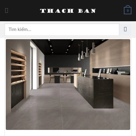
Skip
to
0
content
Tìm
kiếm: