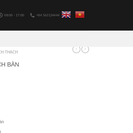
08:00 - 17:00
+84 563124444
CH THẠCH
CH BÀN
àn
m