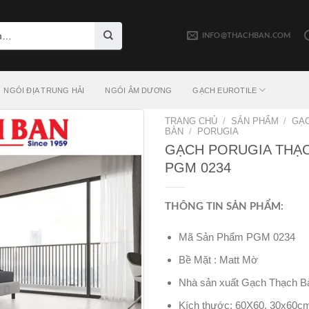
INFO@THACHBAN.COM
NGÓI ĐỊA TRUNG HẢI
NGÓI ÂM DƯƠNG
GẠCH EUROTILE
TRANG CHỦ
/
SẢN PHẨM
/
GẠ
BÀN
/
PORUGIA
GẠCH PORUGIA THẠ
PGM 0234
THÔNG TIN SẢN PHẨM:
Mã Sản Phẩm PGM 0234
Bề Mặt : Matt Mờ
Nhà sản xuất Gạch Thạch B
Kích thước: 60X60, 30x60c