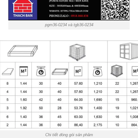
pgm36-0234 và tgb36-0234
Chi tiết đóng gói sản phâm