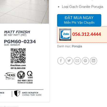
Loại Gạch Granite Porugia
ĐẶT MUA NGAY
Miễn Phí Vận Chuyển
056.312.4444
Danh mục:
Porugia