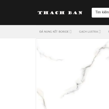
Skip
to
Tìm
content
kiếm:
ĐÁ NUNG KẾT BORIDE
GẠCH LUSTRA