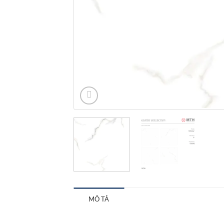
MÔ TẢ