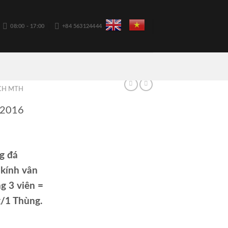
08:00 - 17:00
+84 563124444
CH MTH
 2016
g đá
 kính vân
g 3 viên =
g/1 Thùng.