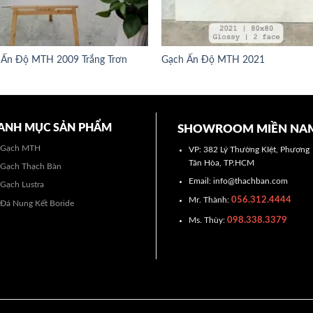
 Ấn Độ MTH 2009 Trắng Trơn
Gạch Ấn Độ MTH 2021
ANH MỤC SẢN PHẨM
SHOWROOM MIỀN NA
Gạch MTH
VP: 382 Lý Thường KIệt, Phương
Tân Hòa, TP.HCM
Gạch Thạch Bàn
Email: info@thachban.com
Gạch Lustra
056.312.4444
Mr. Thành:
Đá Nung Kết Boride
098.338.3379
Ms. Thùy: