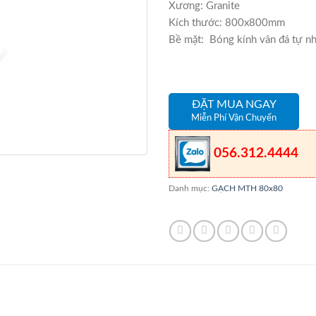
Xương: Granite
Kích thước: 800x800mm
Bề mặt: Bóng kính vân đá tự n
ĐẶT MUA NGAY
Miễn Phí Vận Chuyển
056.312.4444
Danh mục:
GẠCH MTH 80x80