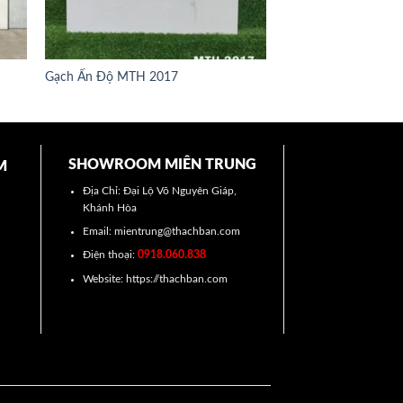
Gạch Ấn Độ MTH 2017
SHOWROOM MIÊN TRUNG
M
Địa Chỉ: Đại Lộ Võ Nguyên Giáp,
Khánh Hòa
Email: mientrung@thachban.com
Điện thoại:
0918.060.838
Website: https://thachban.com