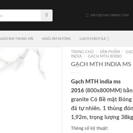
INFO@THACHBAN.COM
NGÓI ĐỊA TRUNG HẢI
NGÓI ÂM DƯƠNG
GẠCH EUROTILE
TRANG CHỦ
/
SẢN PHẨM
/
GẠ
INDIA
/
GẠCH MTH 80X80
GẠCH MTH INDIA MS
Gạch MTH india ms
2016
(800x800MM) bằn
granite Có Bề mặt Bóng
đá tự nhiên. 1 thùng đón
1,92m, trọng lượng 38k
Thông số kỹ thuật: