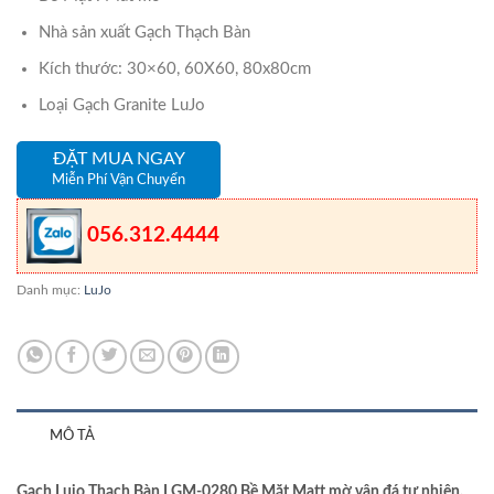
Nhà sản xuất Gạch Thạch Bàn
Kích thước: 30×60, 60X60, 80x80cm
Loại Gạch Granite LuJo
ĐẶT MUA NGAY
Miễn Phí Vận Chuyển
056.312.4444
Danh mục:
LuJo
MÔ TẢ
Gạch Lujo Thạch Bàn LGM-0280 Bề Mặt Matt mờ vân đá tự nhiên,