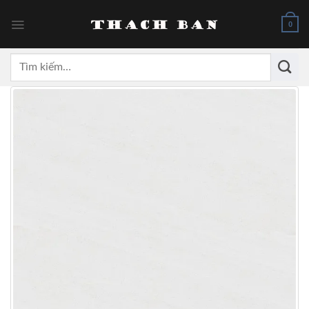
Skip
to
0
content
Tìm
kiếm: