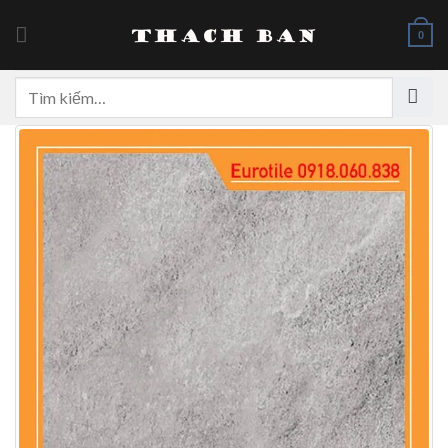
Skip
to
0
content
Tìm
kiếm: