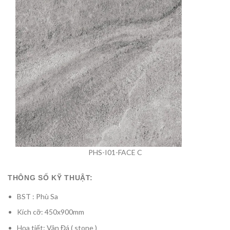
PHS-I01-FACE C
THÔNG SỐ KỸ THUẬT:
BST : Phù Sa
Kích cỡ: 450x900mm
Họa tiết: Vân Đá ( stone )