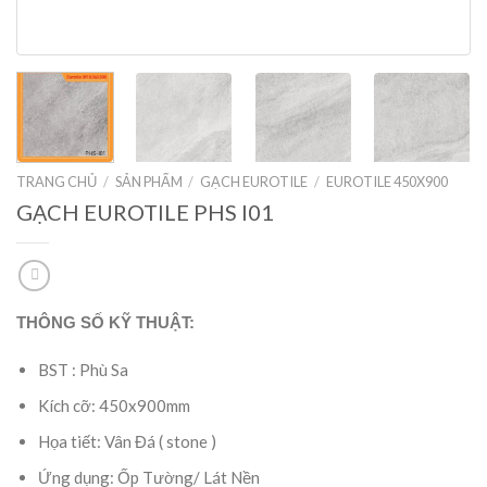
TRANG CHỦ
/
SẢN PHẨM
/
GẠCH EUROTILE
/
EUROTILE 450X900
GẠCH EUROTILE PHS I01
THÔNG SỐ KỸ THUẬT:
BST : Phù Sa
Kích cỡ: 450x900mm
Họa tiết: Vân Đá ( stone )
Ứng dụng: Ốp Tường/ Lát Nền