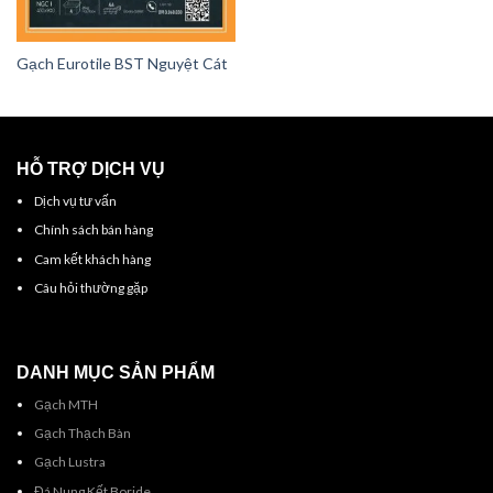
Gạch Eurotile BST Nguyệt Cát
HỖ TRỢ DỊCH VỤ
Dịch vụ tư vấn
Chính sách bán hàng
Cam kết khách hàng
Câu hỏi thường gặp
DANH MỤC SẢN PHẨM
Gạch MTH
Gạch Thạch Bàn
Gạch Lustra
Đá Nung Kết Boride