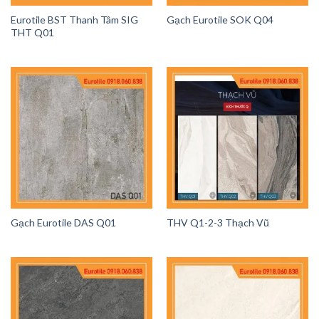
Eurotile BST Thanh Tâm SIG
Gạch Eurotile SOK Q04
THT Q01
Gạch Eurotile DAS Q01
THV Q1-2-3 Thạch Vũ