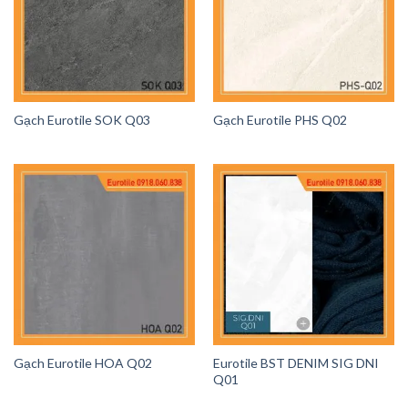
Gạch Eurotile SOK Q03
Gạch Eurotile PHS Q02
Gạch Eurotile HOA Q02
Eurotile BST DENIM SIG DNI
Q01