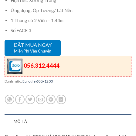
Họa tiết: Xương Trắng
Ứng dụng: Ốp Tường/ Lát Nền
1 Thùng có 2 Viên = 1.44m
Số FACE 3
ĐẶT MUA NGAY
Miễn Phí Vận Chuyển
056.312.4444
Danh mục:
Eurotile 600x1200
MÔ TẢ