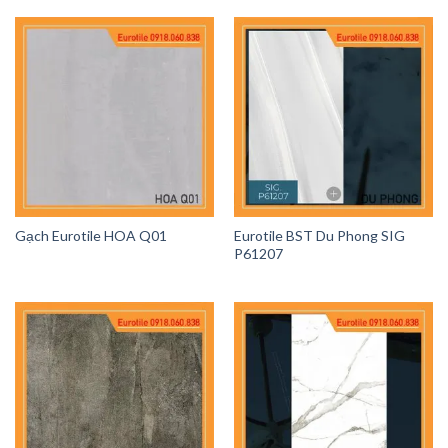
Gạch Eurotile HOA Q01
Eurotile BST Du Phong SIG
P61207