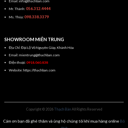
Email: info@thachban.com
056.312.4444
Mr. Thành:
098.338.3379
Ms. Thùy:
SHOWROOM MIÊN TRUNG
Địa Chỉ: Đại Lộ Võ Nguyên Giáp, Khánh Hòa
Email: mientrung@thachban.com
Điện thoại:
0918.060.838
Website: https://thachban.com
Copyright © 2026
Thạch Bàn
All Rights Reserved
Cám ơn bạn đã ghé thăm và ủng hộ chúng tôi khi mua hàng online
Bỏ
qua