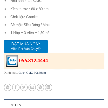
Nhà sản xuất:
CMC
Kích thước : 80 x 80 cm
Chất liệu: Granite
Bề mặt: Siêu Bóng / Matt
1 Hộp = 3 Viên = 1,92m²
ĐẶT MUA NGAY
Miễn Phí Vận Chuyển
056.312.4444
Danh mục:
Gạch CMC 80x80cm
MÔ TẢ