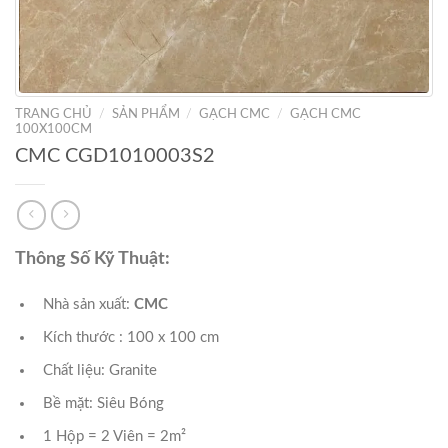
TRANG CHỦ
/
SẢN PHẨM
/
GẠCH CMC
/
GẠCH CMC
100X100CM
CMC CGD1010003S2
Thông Số Kỹ Thuật:
Nhà sản xuất:
CMC
Kích thước : 100 x 100 cm
Chất liệu: Granite
Bề mặt: Siêu Bóng
1 Hộp = 2 Viên = 2m²