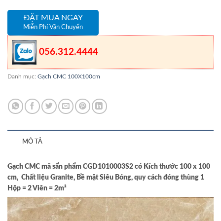
ĐẶT MUA NGAY
Miễn Phí Vận Chuyển
056.312.4444
Danh mục:
Gạch CMC 100X100cm
MÔ TẢ
Gạch CMC mã sẩn phẩm CGD1010003S2 có Kích thước 100 x 100
cm, Chất liệu Granite, Bề mặt Siêu Bóng, quy cách đóng thùng 1
Hộp = 2 Viên = 2m²