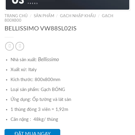
TRANG CHỦ
/
SẢN PHẨM
/
GẠCH NHẬP KHẨU
/
GẠCH
800X800
BELLISSIMO VW88SL02IS
Bellissimo
Nhà sản xuất:
Xuất xứ: Italy
Kích thước: 800x800mm
Loại sản phẩm: Gạch BÓNG
Ứng dụng: Ốp tường và lát sàn
1 thùng đóng 3 viên = 1,92m
Cân nặng : 48kg/ thùng
ĐẶT MUA NGAY