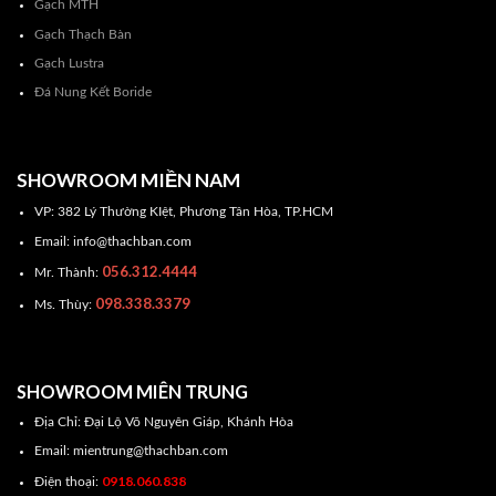
Gạch MTH
Gạch Thạch Bàn
Gạch Lustra
Đá Nung Kết Boride
SHOWROOM MIỀN NAM
VP: 382 Lý Thường KIệt, Phương Tân Hòa, TP.HCM
Email: info@thachban.com
056.312.4444
Mr. Thành:
098.338.3379
Ms. Thùy:
SHOWROOM MIÊN TRUNG
Địa Chỉ: Đại Lộ Võ Nguyên Giáp, Khánh Hòa
Email: mientrung@thachban.com
0918.060.838
Điện thoại: