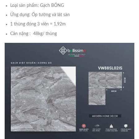
Loại sản phẩm: Gạch BÓNG
Ứng dụng: Ốp tường và lát sàn
1 thùng đóng 3 viên = 1,92m
Cân nặng : 48kg/ thùng