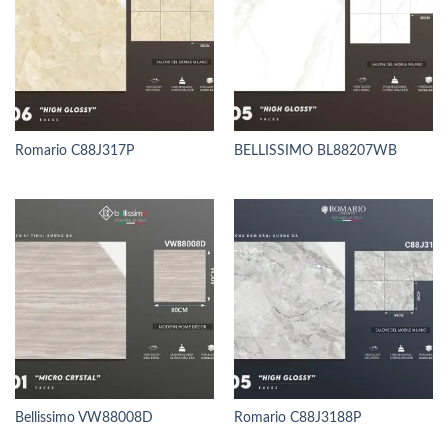
Romario C88J317P
BELLISSIMO BL88207WB
Bellissimo VW88008D
Romario C88J3188P