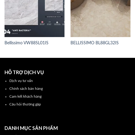
Bellissimo VW88SL01IS
BELLISSIMO BL88GL32IS
HỖ TRỢ DỊCH VỤ
Dịch vụ tư vấn
Chính sách bán hàng
Cam kết khách hàng
Câu hỏi thường gặp
DANH MỤC SẢN PHẨM