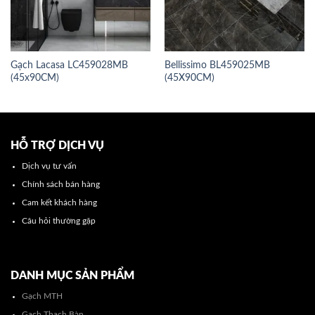
Gạch Lacasa LC459028MB
Bellissimo BL459025MB
(45x90CM)
(45X90CM)
HỖ TRỢ DỊCH VỤ
Dịch vụ tư vấn
Chính sách bán hàng
Cam kết khách hàng
Câu hỏi thường gặp
DANH MỤC SẢN PHẨM
Gạch MTH
Gạch Thạch Bàn