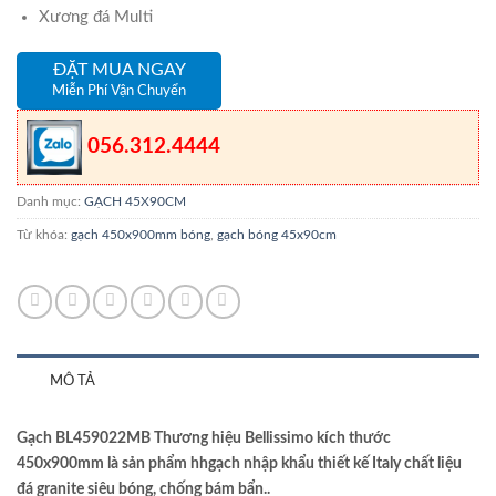
Xương đá Multi
ĐẶT MUA NGAY
Miễn Phí Vận Chuyển
056.312.4444
Danh mục:
GẠCH 45X90CM
Từ khóa:
gạch 450x900mm bóng
,
gạch bóng 45x90cm
MÔ TẢ
Gạch BL459022MB Thương hiệu Bellissimo kích thước
450x900mm là sản phẩm hhgạch nhập khẩu thiết kế Italy chất liệu
đá granite siêu bóng, chống bám bẩn..