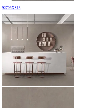
92706XS13