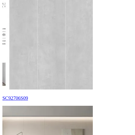
SC92706S09