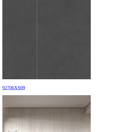
92706XS09