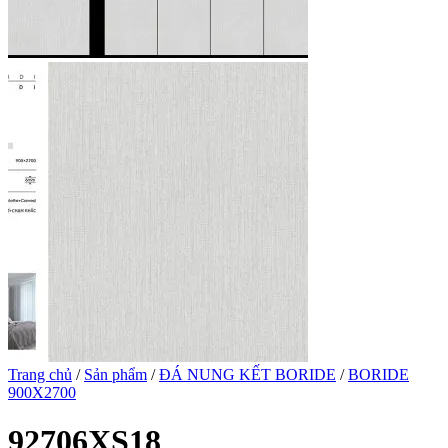
Trang chủ
/
Sản phẩm
/
ĐÁ NUNG KẾT BORIDE
/
BORIDE
900X2700
92706XS18