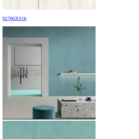
92706XS16