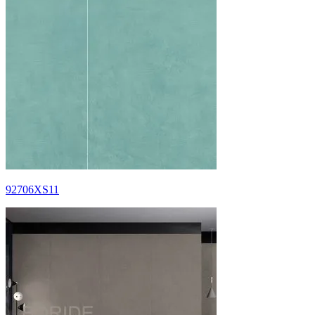
92706XS11