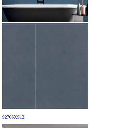
92706XS12