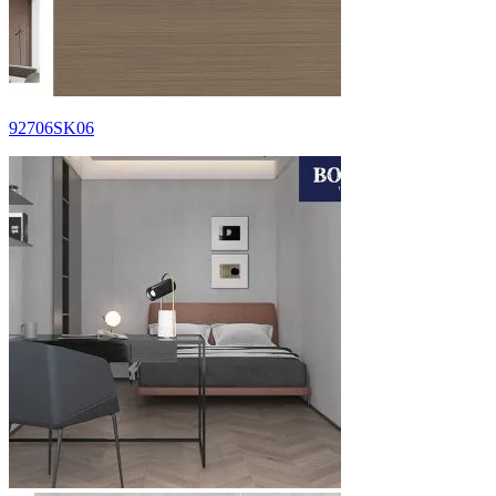
92706SK06