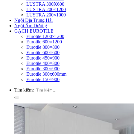
LUSTRA 300X600
LUSTRA 200×1200
LUSTRA 200×1000
Ngói Địa Trung Hải
Ngói Âm Dương
GẠCH EUROTILE
Eurotile 1200×1200
Eurotile 600×1200
Eurotile 800×800
Eurotile 600×600
Eurotile 450×900
Eurotile 400×800
Eurotile 300×900
Eurotile 300x600mm
Eurotile 150×900
Tìm kiếm: