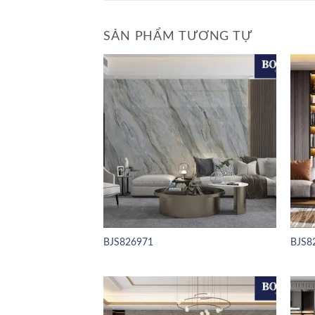
SẢN PHẨM TƯƠNG TỰ
BJS826971
BJS8