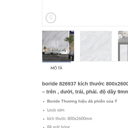
MÔ TẢ
boride 826937 kích thước 800x260
– trên , dưới, trái, phải. độ dầy 9m
Boride Thương hiệu đá phiến của Ý
Louis xám
kích thước 800x2600mm
Bề mặt bóng.