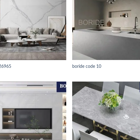
26965
boride code 10