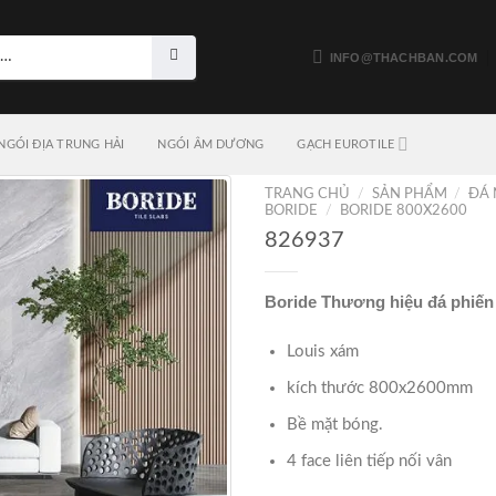
INFO@THACHBAN.COM
NGÓI ĐỊA TRUNG HẢI
NGÓI ÂM DƯƠNG
GẠCH EUROTILE
TRANG CHỦ
/
SẢN PHẨM
/
ĐÁ 
BORIDE
/
BORIDE 800X2600
826937
Boride Thương hiệu đá phiến
Louis xám
kích thước 800x2600mm
Bề mặt bóng.
4 face liên tiếp nối vân