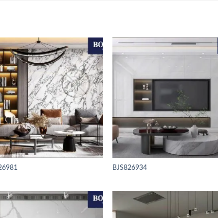
26981
BJS826934