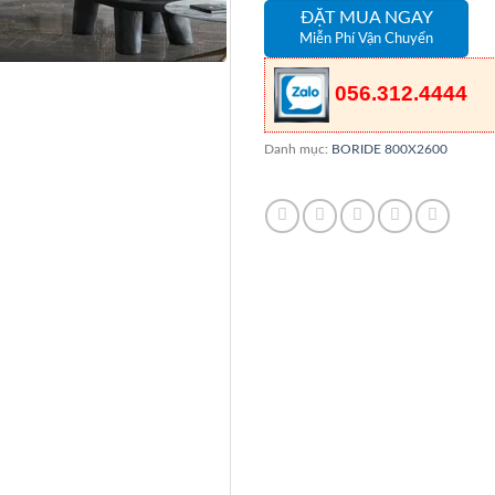
ĐẶT MUA NGAY
Miễn Phí Vận Chuyển
056.312.4444
Danh mục:
BORIDE 800X2600