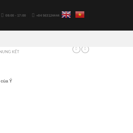
08:00 - 17:00
+84 563124444
NUNG KẾT
 của Ý