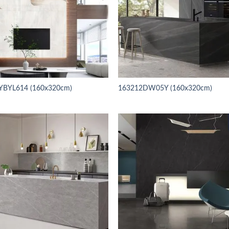
YBYL614 (160x320cm)
163212DW05Y (160x320cm)