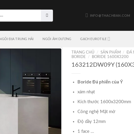
INFO@THACHBAN.COM
NGÓI ĐỊA TRUNG HẢI
NGÓI ÂM DƯƠNG
GẠCH EUROTILE
TRANG CHỦ
/
SẢN PHẨM
/
ĐÁ 
BORIDE
/
BORIDE 1600X3200
163212DW09Y (160X
Boride Đá phiến của Ý
xám nhạt
Kích thước 1600x3200mm
Công nghệ Mặt mờ
Độ dầy 12mm
1 face …