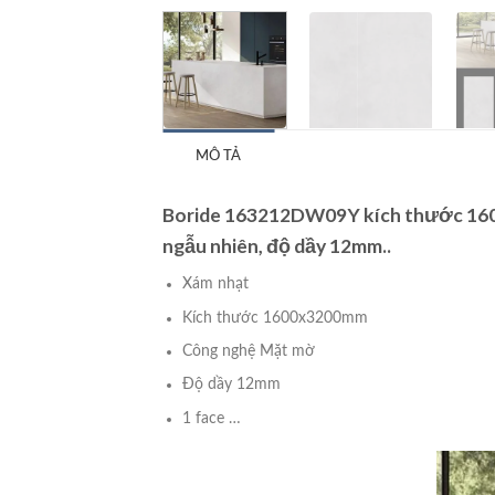
MÔ TẢ
Boride 163212DW09Y kích thước 160
ngẫu nhiên, độ dầy 12mm..
Xám nhạt
Kích thước 1600x3200mm
Công nghệ Mặt mờ
Độ dầy 12mm
1 face …