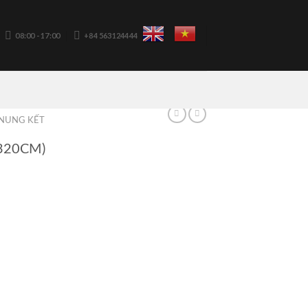
08:00 - 17:00
+84 563124444
NUNG KẾT
320CM)