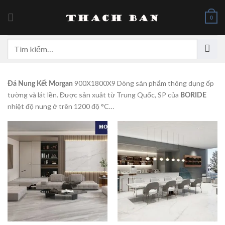
Skip
to
0
content
Tìm
kiếm:
900X1800X9 Dòng sản phẩm thông dụng ốp
Đá Nung Kết Morgan
tường và lát lền. Được sản xuât từ Trung Quốc, SP của
BORIDE
nhiệt độ nung ở trên 1200 độ °C…