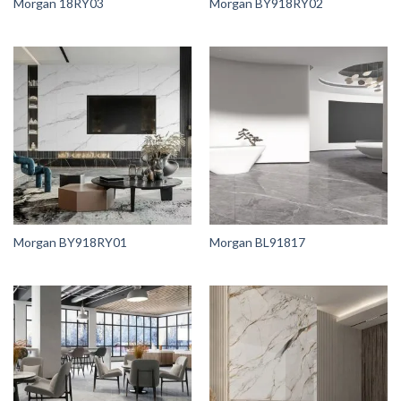
Morgan 18RY03
Morgan BY918RY02
Morgan BY918RY01
Morgan BL91817