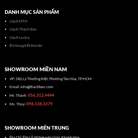
DANH MỤC SẢN PHẨM
Gạch MTH
Gạch Thạch Bàn
Gạch Lustra
Đá Nung Kết Boride
SHOWROOM MIỀN NAM
VP: 382 Lý Thường KIệt, Phương Tân Hòa, TP.HCM
Email: info@thachban.com
Mr. Thành:
056.312.4444
Ms. Thùy:
098.338.3379
SHOWROOM MIÊN TRUNG
Địa Chỉ: Đại Lộ Võ Nguyên Giáp, Khánh Hòa