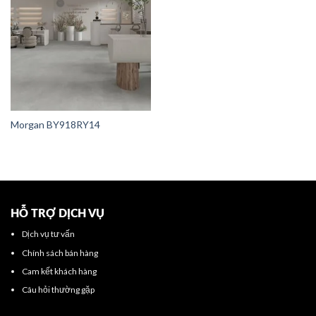
Morgan BY918RY14
HỖ TRỢ DỊCH VỤ
Dịch vụ tư vấn
Chính sách bán hàng
Cam kết khách hàng
Câu hỏi thường gặp