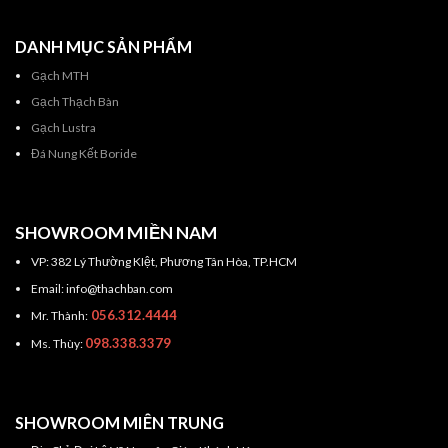
DANH MỤC SẢN PHẨM
Gạch MTH
Gạch Thạch Bàn
Gạch Lustra
Đá Nung Kết Boride
SHOWROOM MIỀN NAM
VP: 382 Lý Thường KIệt, Phương Tân Hòa, TP.HCM
Email: info@thachban.com
056.312.4444
Mr. Thành:
098.338.3379
Ms. Thùy:
SHOWROOM MIÊN TRUNG