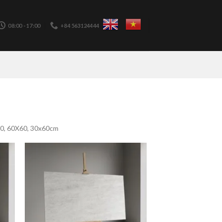
08:00 - 17:00
+84 563124444
80, 60X60, 30x60cm