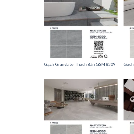
Gạch GranyLite Thạch Bàn GSM 8309
Gạch