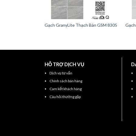
Gạch GranyLite Thạch Bàn GSM 8305
Gạch
HỖ TRỢ DỊCH VỤ
D
Dịch vụ tư vấn
Chính sách bán hàng
Cam kết khách hàng
Câu hỏi thường gặp