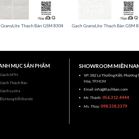
 GranyLite Thạch Bàn GSM 8304
Gạch GranyLite Thạch Bàn GSM 
ANH MỤC SẢN PHẨM
SHOWROOM MIỀN NA
Gạch MTH
VP: 382 Lý Thường KIệt, Phương 
Hòa, TP.HCM
Gạch Thạch Bàn
Email: info@thachban.com
Gạch Lustra
056.312.4444
Mr. Thành:
Đá Nung Kết Boride
098.338.3379
Ms. Thùy: