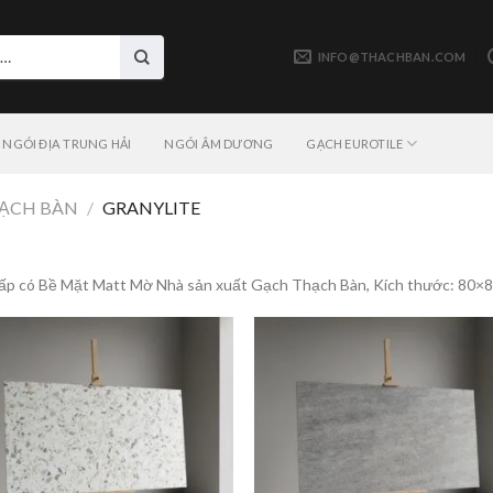
INFO@THACHBAN.COM
NGÓI ĐỊA TRUNG HẢI
NGÓI ÂM DƯƠNG
GẠCH EUROTILE
ẠCH BÀN
/
GRANYLITE
p có Bề Mặt Matt Mờ Nhà sản xuất Gạch Thạch Bàn, Kích thước: 80×