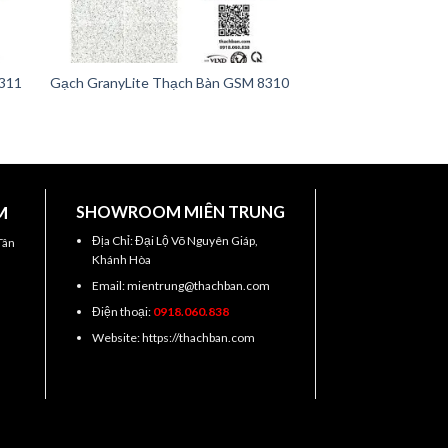
8311
Gạch GranyLite Thạch Bàn GSM 8310
M
SHOWROOM MIÊN TRUNG
Địa Chỉ: Đại Lộ Võ Nguyên Giáp,
Tân
Khánh Hòa
Email: mientrung@thachban.com
Điện thoại:
0918.060.838
Website: https://thachban.com